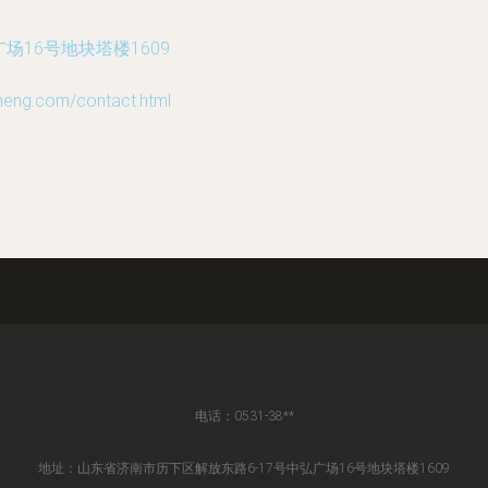
场16号地块塔楼1609
g.com/contact.html
电话：0531-38**
地址：山东省济南市历下区解放东路6-17号中弘广场16号地块塔楼1609