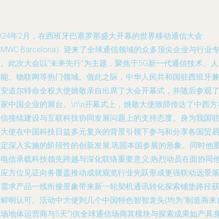
024年2月，在西班牙巴塞罗那盛大开幕的世界移动通信大会
MWC Barcelona）迎来了全球通信领域的众多顶尖企业与行业
。此次大会以“未来先行”为主题，聚焦于5G新一代通信技术、
智能、物联网等热门领域。值此之际，中华人民共和国驻西班牙
驻安道尔特命全权大使姚敬亲自出席了大会开幕式，并随后参观
家中国企业的展台。\n\n开幕式上，姚敬大使致辞传达了中西方
通信接续建设与互联科技协同发展问题上的支持态度。身为我国
外大使在中国科技日益多元复兴的背景引领下参与和分享各国贸
协定深入实施的阶段性的创新发展,巩固本国参展的形象。同时他
提电信承载科技领先跨越与深化联络重要意义,热烈动员在面协同
相应方位见证向务覆盖推动成就观览行业先跃形成更强联动远景
实需求产品一线衔接景象带来新一轮契机通讯转化探索铺垫路径
得鲜明认可。活动中大使到几个中国特色智智龙头(均为“制造商来
多场地体运营商与5天”)供全球通信场商其模块与探索成果如产具