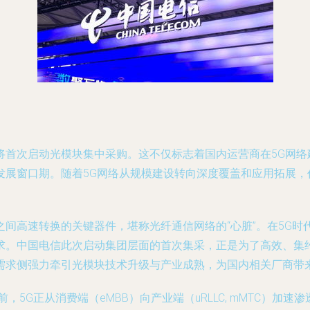
将首次启动光模块集中采购。这不仅标志着国内运营商在5G网络
发展窗口期。随着5G网络从规模建设转向深度覆盖和应用拓展，
间高速转换的关键器件，堪称光纤通信网络的“心脏”。在5G
求。中国电信此次启动集团层面的首次集采，正是为了高效、集约
需求侧强力牵引光模块技术升级与产业成熟，为国内相关厂商带
5G正从消费端（eMBB）向产业端（uRLLC, mMTC）加