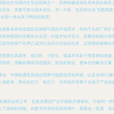
国电信作为国内主导运营商之一，其网络建设动向具有风向标意
安全、质量可靠与成本优化；另一方面，也反映出在“东数西算”
为构建全国一体化算力网络的刚需。
直接集采将创造稳定且规模可观的市场需求，有助于头部厂商扩
这将倒逼国内光模块企业进一步提升技术实力、质量控制能力和
元器件的国产化率已成为行业共识与迫切任务，运营商的规模化采
商需要在高速率、低功耗、小型化、低成本等多个维度持续突破
度协同，理解其网络演进规划，提供定制化、整体化的解决方案
移动、中国联通等其他运营商可能跟进类似举措，以及全球5G建
上游延伸，带动光芯片、电芯片、光学组件等整个光电子产业链的
深发展的必然之举，也是光通信产业升级的关键催化。它如同一把
入了强劲的动能。在数字经济的澎湃浪潮中，紧握这一机遇，深