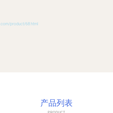
m/product/68.html
产品列表
PRODUCT