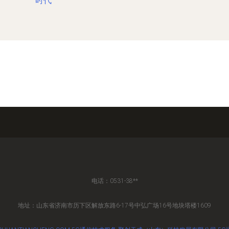
时代
电话：0531-38**
地址：山东省济南市历下区解放东路6-17号中弘广场16号地块塔楼1609