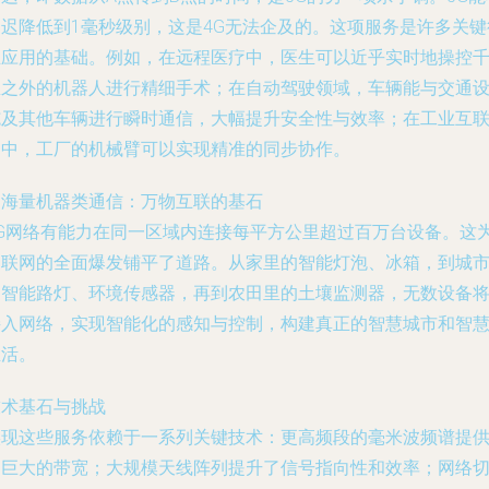
延迟降低到1毫秒级别，这是4G无法企及的。这项服务是许多关键
业应用的基础。例如，在远程医疗中，医生可以近乎实时地操控
里之外的机器人进行精细手术；在自动驾驶领域，车辆能与交通
施及其他车辆进行瞬时通信，大幅提升安全性与效率；在工业互
网中，工厂的机械臂可以实现精准的同步协作。
. 海量机器类通信：万物互联的基石
5G网络有能力在同一区域内连接每平方公里超过百万台设备。这
物联网的全面爆发铺平了道路。从家里的智能灯泡、冰箱，到城
的智能路灯、环境传感器，再到农田里的土壤监测器，无数设备
接入网络，实现智能化的感知与控制，构建真正的智慧城市和智
生活。
技术基石与挑战
实现这些服务依赖于一系列关键技术：更高频段的毫米波频谱提
了巨大的带宽；大规模天线阵列提升了信号指向性和效率；网络