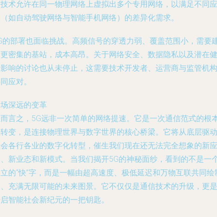
片技术允许在同一物理网络上虚拟出多个专用网络，以满足不同
用（如自动驾驶网络与智能手机网络）的差异化需求。
5G的部署也面临挑战。高频信号的穿透力弱、覆盖范围小，需要
设更密集的基站，成本高昂。关于网络安全、数据隐私以及潜在
康影响的讨论也从未停止，这需要技术开发者、运营商与监管机
共同应对。
一场深远的变革
总而言之，5G远非一次简单的网络提速。它是一次通信范式的根
性转变，是连接物理世界与数字世界的核心桥梁。它将从底层驱
社会各行各业的数字化转型，催生我们现在还无法完全想象的新
用、新业态和新模式。当我们揭开5G的神秘面纱，看到的不是一
孤立的“快”字，而是一幅由超高速度、极低延迟和万物互联共同绘
的、充满无限可能的未来图景。它不仅仅是通信技术的升级，更
开启智能社会新纪元的一把钥匙。