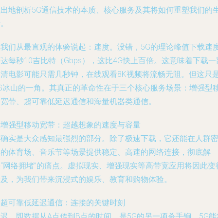
浅出地剖析5G通信技术的本质、核心服务及其将如何重塑我们的
活。
让我们从最直观的体验说起：速度。没错，5G的理论峰值下载速
达每秒10吉比特（Gbps），这比4G快上百倍。这意味着下载一
高清电影可能只需几秒钟，在线观看8K视频将流畅无阻。但这只
5G冰山的一角。其真正的革命性在于三个核心服务场景：增强型
动宽带、超可靠低延迟通信和海量机器类通信。
. 增强型移动宽带：超越想象的速度与容量
这确实是大众感知最强烈的部分。除了极速下载，它还能在人群
集的体育场、音乐节等场景提供稳定、高速的网络连接，彻底解
决“网络拥堵”的痛点。虚拟现实、增强现实等高带宽应用将因此变
普及，为我们带来沉浸式的娱乐、教育和购物体验。
. 超可靠低延迟通信：连接的关键时刻
迟，即数据从A点传到B点的时间，是5G的另一项杀手锏。5G能