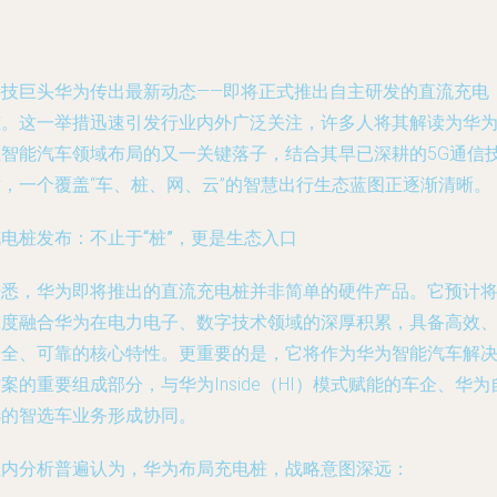
科技巨头华为传出最新动态——即将正式推出自主研发的直流充电
桩。这一举措迅速引发行业内外广泛关注，许多人将其解读为华
在智能汽车领域布局的又一关键落子，结合其早已深耕的5G通信
术，一个覆盖“车、桩、网、云”的智慧出行生态蓝图正逐渐清晰。
电桩发布：不止于“桩”，更是生态入口
据悉，华为即将推出的直流充电桩并非简单的硬件产品。它预计
深度融合华为在电力电子、数字技术领域的深厚积累，具备高效
安全、可靠的核心特性。更重要的是，它将作为华为智能汽车解
案的重要组成部分，与华为Inside（HI）模式赋能的车企、华为
选的智选车业务形成协同。
业内分析普遍认为，华为布局充电桩，战略意图深远：