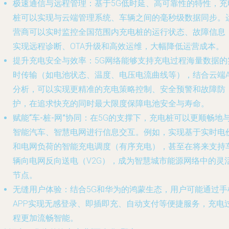
极速通信与远程管理
：基于5G低时延、高可靠性的特性，充
桩可以实现与云端管理系统、车辆之间的毫秒级数据同步。
营商可以实时监控全国范围内充电桩的运行状态、故障信息
实现远程诊断、OTA升级和高效运维，大幅降低运营成本。
提升充电安全与效率
：5G网络能够支持充电过程海量数据的
时传输（如电池状态、温度、电压电流曲线等），结合云端A
分析，可以实现更精准的充电策略控制、安全预警和故障防
护，在追求快充的同时最大限度保障电池安全与寿命。
赋能“车-桩-网”协同
：在5G的支撑下，充电桩可以更顺畅地
智能汽车、智慧电网进行信息交互。例如，实现基于实时电
和电网负荷的智能充电调度（有序充电），甚至在将来支持
辆向电网反向送电（V2G），成为智慧城市能源网络中的灵
节点。
无缝用户体验
：结合5G和华为的鸿蒙生态，用户可能通过手
APP实现无感登录、即插即充、自动支付等便捷服务，充电
程更加流畅智能。