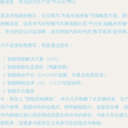
略深意：华为的汽车产业“平台化”野心
将直流充电桩的推出，仅仅视为“为造车做准备”可能略显片面。更
确的解读是，这是华为在智能汽车赛道践行其“平台化”战略的关键
步。华为的定位日益清晰：成为智能汽车时代的“数字底座”提供商
华为不直接制造整车，而是通过提供：
智能驾驶解决方案
（ADS）
智能座舱生态系统
（鸿蒙座舱）
智能电动平台
（DriveONE电驱、车载充电系统等）
智能网联技术
（5G、C-V2X车路协同）
智能车云服务
如今，再加上
“智能充电网络”
，华为几乎构建了从车辆研发、生
到用户使用、能源补给的全栈式、闭环赋能能力。这套组合拳，
得华为能够以核心供应商或深度合作伙伴的身份，与各大车企建
紧密联系，深度参与甚至定义未来汽车的形态与体验。