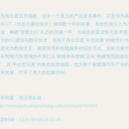
华为推出直流充电桩，远非一个孤立的产品发布事件。它是华为
其在ICT（信息与通信技术）领域数十年的积累，系统性地注入汽
产业，构建“智慧出行”生态的关键一环。当领先的直流快充技术遇
大的5G通信与数字技术，充电不再仅仅是“补充能量”的物理行
而进化为数据交互、能源管理和智能服务的综合节点。这标志着
在智能汽车领域的布局已从“赋能单车智能”迈向“构建智慧能源生
”，其“平台型玩家”的角色愈发稳固，也为整个新能源汽车产业的
未来发展，打开了更大的想象空间。
如若转载，请注明出处：
tp://www.juchuantiancheng.com/product/74.html
新时间：2026-08-04 05:53:06