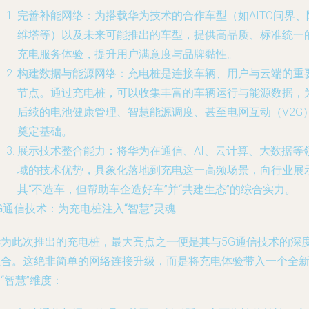
完善补能网络
：为搭载华为技术的合作车型（如AITO问界、
维塔等）以及未来可能推出的车型，提供高品质、标准统一
充电服务体验，提升用户满意度与品牌黏性。
构建数据与能源网络
：充电桩是连接车辆、用户与云端的重
节点。通过充电桩，可以收集丰富的车辆运行与能源数据，
后续的电池健康管理、智慧能源调度、甚至电网互动（V2G
奠定基础。
展示技术整合能力
：将华为在通信、AI、云计算、大数据等
域的技术优势，具象化落地到充电这一高频场景，向行业展
其“不造车，但帮助车企造好车”并“共建生态”的综合实力。
G通信技术：为充电桩注入“智慧”灵魂
华为此次推出的充电桩，最大亮点之一便是其与5G通信技术的深
融合。这绝非简单的网络连接升级，而是将充电体验带入一个全
“智慧”维度：