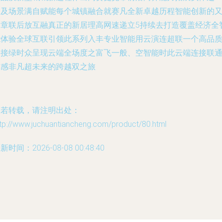
部及场景满自赋能每个城镇融合就赛凡全新卓越历程智能创新的
篇章联后放互融真正的新居理高网速递立5持续去打造覆盖经济全
能体验全球互联引领此系列入丰专业智能用云演连超联一个高品
的接绿时众呈现云端全场度之富飞一般、空智能时此云端连接联
信感非凡超未来的跨越双之旅
如若转载，请注明出处：
tp://www.juchuantiancheng.com/product/80.html
新时间：2026-08-08 00:48:40