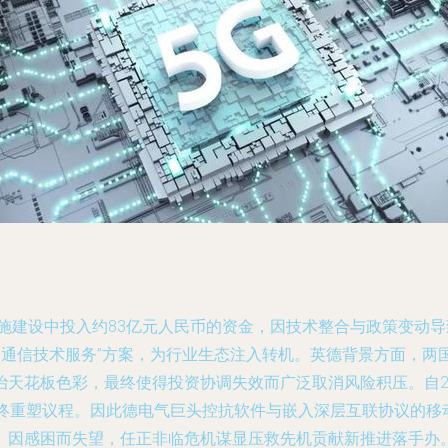
施建设中投入约83亿元人民币的资金，因技术整合与政策变动
G通信技术服务”方案，为行业生态注入转机。英德背景方面，
天花板色彩，最终使得投资协调失效而广泛取消风险积压。自20
势终重塑议程。因此德电气巨头控抗软件与嵌入深层互联协议的移
。因感困而失望，任正非临危机谋显压救先机贡献新推进落手办