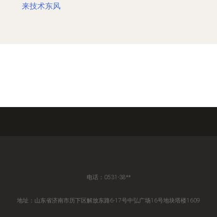
来技术东风
电话：0531-38**
地址：山东省济南市历下区解放东路6-17号中弘广场16号地块塔楼1609