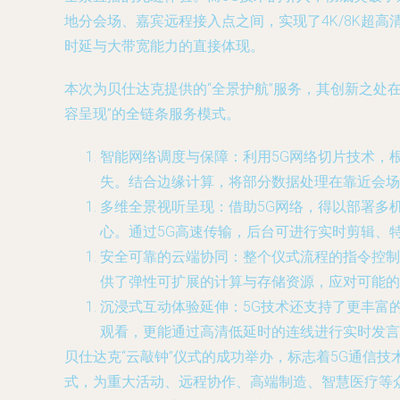
地分会场、嘉宾远程接入点之间，实现了4K/8K超
时延与大带宽能力的直接体现。
本次为贝仕达克提供的“全景护航”服务，其创新之处
容呈现”的全链条服务模式。
智能网络调度与保障
：利用5G网络切片技术，
失。结合边缘计算，将部分数据处理在靠近会场
多维全景视听呈现
：借助5G网络，得以部署多
心。通过5G高速传输，后台可进行实时剪辑、
安全可靠的云端协同
：整个仪式流程的指令控制
供了弹性可扩展的计算与存储资源，应对可能的
沉浸式互动体验延伸
：5G技术还支持了更丰富
观看，更能通过高清低延时的连线进行实时发言
贝仕达克“云敲钟”仪式的成功举办，标志着5G通信
式，为重大活动、远程协作、高端制造、智慧医疗等