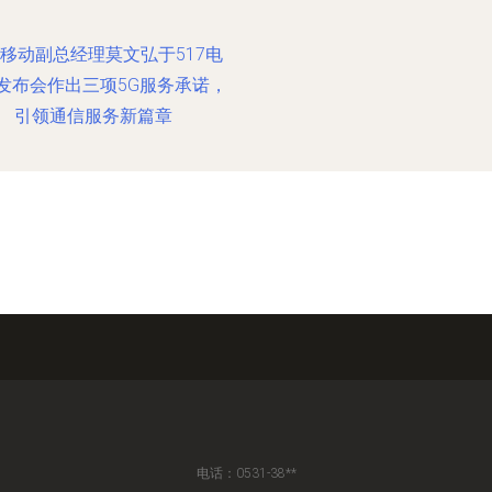
移动副总经理莫文弘于517电
发布会作出三项5G服务承诺，
引领通信服务新篇章
电话：0531-38**