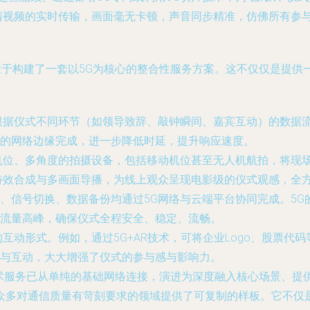
高清视频的实时传输，画面毫无卡顿，声音同步精准，仿佛所有参
在于构建了一套以5G为核心的整合性服务方案。这不仅仅是提供一
根据仪式不同环节（如领导致辞、敲钟瞬间、嘉宾互动）的数据
的网络边缘完成，进一步降低时延，提升响应速度。
机位、多角度的拍摄设备，包括移动机位甚至无人机航拍，将现
特效合成与多画面导播，为线上观众呈现电影级的仪式观感，全
、信号切换、数据备份均通过5G网络与云端平台协同完成。5
流量高峰，确保仪式全程安全、稳定、流畅。
的互动形式。例如，通过5G+AR技术，可将企业Logo、股票
与互动，大大增强了仪式的参与感与影响力。
技术服务已从单纯的基础网络连接，演进为深度融入核心场景、提
众多对通信质量有苛刻要求的领域提供了可复制的样板。它不仅