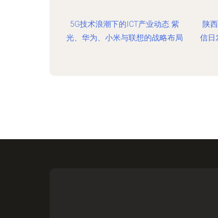
5G技术浪潮下的ICT产业动态 紫
陕西
光、华为、小米与联想的战略布局
信日