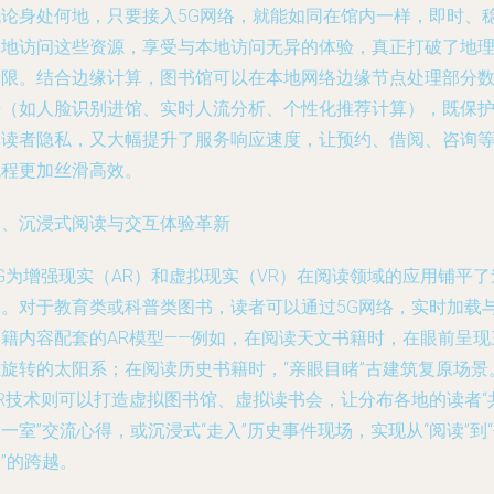
无论身处何地，只要接入5G网络，就能如同在馆内一样，即时、
定地访问这些资源，享受与本地访问无异的体验，真正打破了地
界限。结合边缘计算，图书馆可以在本地网络边缘节点处理部分
据（如人脸识别进馆、实时人流分析、个性化推荐计算），既保
了读者隐私，又大幅提升了服务响应速度，让预约、借阅、咨询
流程更加丝滑高效。
三、沉浸式阅读与交互体验革新
G为增强现实（AR）和虚拟现实（VR）在阅读领域的应用铺平了
路。对于教育类或科普类图书，读者可以通过5G网络，实时加载
书籍内容配套的AR模型——例如，在阅读天文书籍时，在眼前呈现
维旋转的太阳系；在阅读历史书籍时，“亲眼目睹”古建筑复原场景
VR技术则可以打造虚拟图书馆、虚拟读书会，让分布各地的读者“
一室”交流心得，或沉浸式“走入”历史事件现场，实现从“阅读”到
”的跨越。