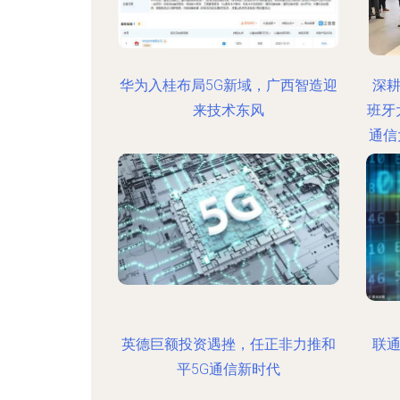
华为入桂布局5G新域，广西智造迎
深耕
来技术东风
班牙
通信
英德巨额投资遇挫，任正非力推和
联通
平5G通信新时代