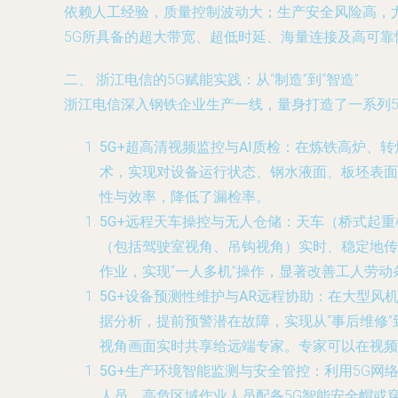
依赖人工经验，质量控制波动大；生产安全风险高，
5G所具备的超大带宽、超低时延、海量连接及高可
二、 浙江电信的5G赋能实践：从“制造”到“智造”
浙江电信深入钢铁企业生产一线，量身打造了一系列
5G+超高清视频监控与AI质检
：在炼铁高炉、转
术，实现对设备运行状态、钢水液面、板坯表面
性与效率，降低了漏检率。
5G+远程天车操控与无人仓储
：天车（桥式起重
（包括驾驶室视角、吊钩视角）实时、稳定地传
作业，实现“一人多机”操作，显著改善工人劳
5G+设备预测性维护与AR远程协助
：在大型风机
据分析，提前预警潜在故障，实现从“事后维修”
视角画面实时共享给远端专家。专家可以在视频
5G+生产环境智能监测与安全管控
：利用5G网
人员、高危区域作业人员配备5G智能安全帽或