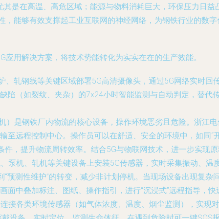
尤其是在高温、高危区域；能源与物料消耗巨大，环保压力日益凸
靠性，能够有效支撑起工业互联网的神经网络，为钢铁行业的数字
5G应用解决方案，将技术势能转化为实实在在的生产效能。
炉、轧钢线等关键区域部署5G高清摄像头，通过5G网络实时回
缺陷（如裂纹、夹杂）的7x24小时智能监测与自动判定，替代
机）是钢铁厂内物流的核心设备，操作环境恶劣且危险。浙江电
输至远程控制中心。操作员可以在舒适、安全的环境中，如同“
动条件，提升物流周转效率。结合5G与物联网技术，进一步实现
、泵机、轧机等关键设备上安装5G传感器，实时采集振动、温
到“预测性维护”的转变，减少非计划停机。当现场设备出现复杂问
画面中叠加标注、图纸、操作指引，进行“沉浸式”远程指导，
络连接各类环境传感器（如气体浓度、温度、烟尘监测），实现
穿戴设备，实时定位、监测生命体征，在遇到危险时可一键SOS