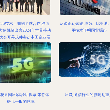
5G技术，拥抱全球合作 驻西
从跟跑到领跑 华为、比亚迪、
大使姚敬出席2024年世界移动
用技术证明国货崛起
大会开幕式并参访中国企业展
台
花果园5G体验店揭幕 带你体
5G对通信行业的影响划重
验飞一般的感觉