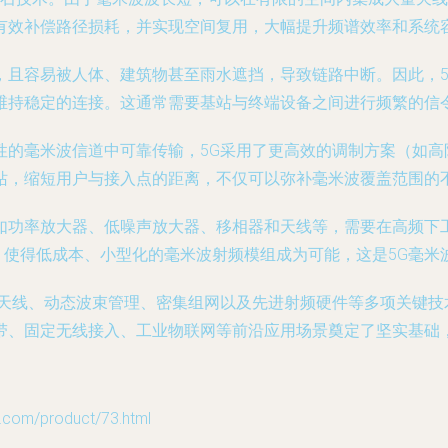
有效补偿路径损耗，并实现空间复用，大幅提升频谱效率和系统
，且容易被人体、建筑物甚至雨水遮挡，导致链路中断。因此，5
维持稳定的连接。这通常需要基站与终端设备之间进行频繁的信
的毫米波信道中可靠传输，5G采用了更高效的调制方案（如高阶
站，缩短用户与接入点的距离，不仅可以弥补毫米波覆盖范围的
如功率放大器、低噪声放大器、移相器和天线等，需要在高频下
，使得低成本、小型化的毫米波射频模组成为可能，这是5G毫米
模天线、动态波束管理、密集组网以及先进射频硬件等多项关键技
带、固定无线接入、工业物联网等前沿应用场景奠定了坚实基础
m/product/73.html