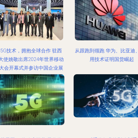
5G技术，拥抱全球合作 驻西
从跟跑到领跑 华为、比亚迪、
大使姚敬出席2024年世界移动
用技术证明国货崛起
大会开幕式并参访中国企业展
台