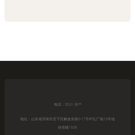
电话：0531-38**
地址：山东省济南市历下区解放东路6-17号中弘广场16号地
块塔楼1609