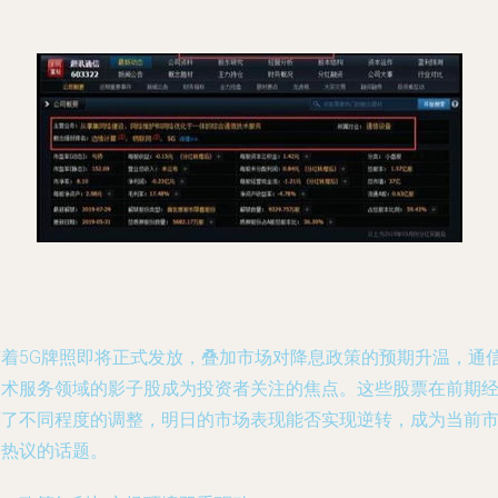
随着5G牌照即将正式发放，叠加市场对降息政策的预期升温，通
技术服务领域的影子股成为投资者关注的焦点。这些股票在前期
历了不同程度的调整，明日的市场表现能否实现逆转，成为当前
场热议的话题。