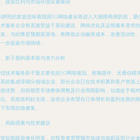
一、政策红利与市场环境双重驱动
5G牌照的发放意味着我国5G网络建设将进入大规模商用阶段，通
技术服务企业将直接受益于基站建设、网络优化及运维服务需求
爆发。与此降息预期若落地，将降低企业融资成本，改善流动性
进一步提振市场情绪。
二、影子股的基本面与潜力分析
通信技术服务影子股主要包括5G网络规划、射频器件、光通信模
及系统集成等细分领域企业。部分企业已在技术积累和客户资源
占据优势，但前期受市场整体调整及行业周期影响，估值处于相
低位。若政策利好兑现，这些企业有望在订单增长和盈利改善的
动下实现估值修复。
三、风险因素与投资建议
尽管短期政策催化明显，但投资者需警惕市场波动加剧及部分企