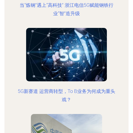
当“炼钢”遇上“高科技” 浙江电信5G赋能钢铁行
业“智”造升级
5G新赛道 运营商转型，To B业务为何成为重头
戏？