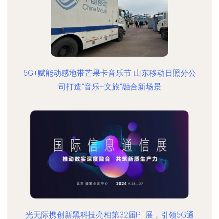
5G+赋能动感地带芒果卡音乐节 山东移动日照分公
司打造“音乐+文旅”融合新场景
光无际携创新黑科技亮相第32届PT展，引领5G通